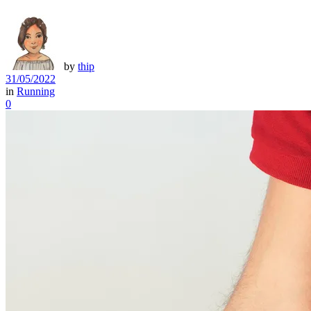
by
thip
31/05/2022
in
Running
0