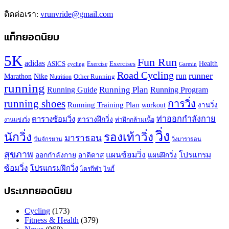
ติดต่อเรา:
vrunvride@gmail.com
แท็กยอดนิยม
5K
Fun Run
adidas
Health
ASICS
Exercises
Exercise
Garmin
cycling
Road Cycling
runner
run
Marathon
Nike
Other Running
Nutrition
running
Running Plan
Running Guide
Running Program
running shoes
การวิ่ง
Running Training Plan
workout
งานวิ่ง
ท่าออกกำลังกาย
ตารางซ้อมวิ่ง
ตารางฝึกวิ่ง
ท่าฝึกกล้ามเนื้อ
งานแข่งวิ่ง
วิ่ง
นักวิ่ง
รองเท้าวิ่ง
มาราธอน
ปั่นจักรยาน
วิ่งมาราธอน
สุขภาพ
แผนซ้อมวิ่ง
โปรแกรม
ออกกำลังกาย
อาดิดาส
แผนฝึกวิ่ง
ซ้อมวิ่ง
โปรแกรมฝึกวิ่ง
ไตรกีฬา
ไนกี้
ประเภทยอดนิยม
Cycling
(173)
Fitness & Health
(379)