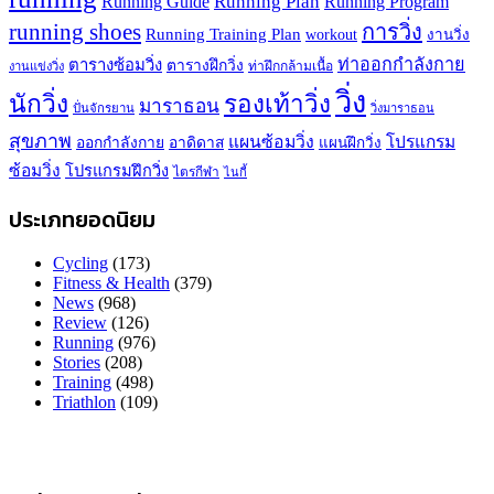
Running Plan
Running Guide
Running Program
running shoes
การวิ่ง
Running Training Plan
workout
งานวิ่ง
ท่าออกกำลังกาย
ตารางซ้อมวิ่ง
ตารางฝึกวิ่ง
ท่าฝึกกล้ามเนื้อ
งานแข่งวิ่ง
วิ่ง
นักวิ่ง
รองเท้าวิ่ง
มาราธอน
ปั่นจักรยาน
วิ่งมาราธอน
สุขภาพ
แผนซ้อมวิ่ง
โปรแกรม
ออกกำลังกาย
อาดิดาส
แผนฝึกวิ่ง
ซ้อมวิ่ง
โปรแกรมฝึกวิ่ง
ไตรกีฬา
ไนกี้
ประเภทยอดนิยม
Cycling
(173)
Fitness & Health
(379)
News
(968)
Review
(126)
Running
(976)
Stories
(208)
Training
(498)
Triathlon
(109)