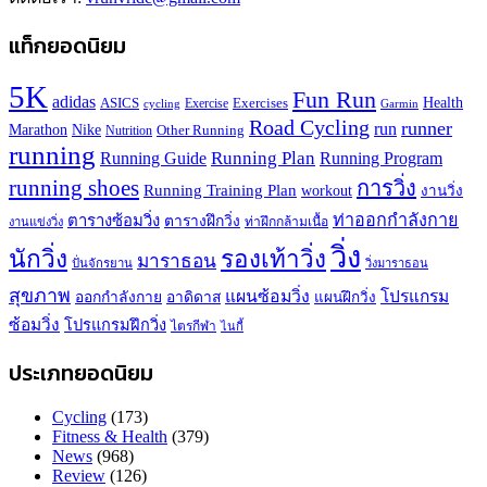
แท็กยอดนิยม
5K
Fun Run
adidas
Health
ASICS
Exercises
Exercise
Garmin
cycling
Road Cycling
runner
run
Marathon
Nike
Other Running
Nutrition
running
Running Plan
Running Guide
Running Program
running shoes
การวิ่ง
Running Training Plan
workout
งานวิ่ง
ท่าออกกำลังกาย
ตารางซ้อมวิ่ง
ตารางฝึกวิ่ง
ท่าฝึกกล้ามเนื้อ
งานแข่งวิ่ง
วิ่ง
นักวิ่ง
รองเท้าวิ่ง
มาราธอน
ปั่นจักรยาน
วิ่งมาราธอน
สุขภาพ
แผนซ้อมวิ่ง
โปรแกรม
ออกกำลังกาย
อาดิดาส
แผนฝึกวิ่ง
ซ้อมวิ่ง
โปรแกรมฝึกวิ่ง
ไตรกีฬา
ไนกี้
ประเภทยอดนิยม
Cycling
(173)
Fitness & Health
(379)
News
(968)
Review
(126)