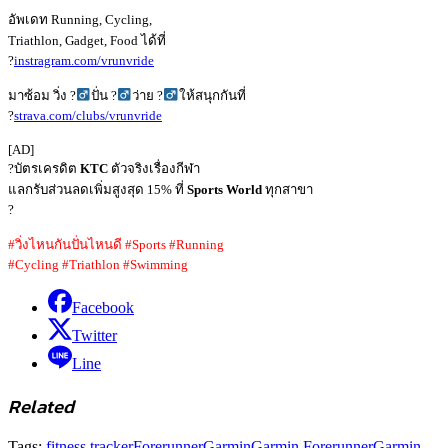
อัพเดท Running, Cycling,
Triathlon, Gadget, Food ได้ที่
?
instragram.com/vrunvride
มาซ้อม วิ่ง ?‍
ปั่น ?‍
ว่าย ?‍
ให้สนุกกันที่
?
strava.com/clubs/vrunvride
[AD]
?บัตรเครดิต
KTC
ตัวจริงเรื่องกีฬา
แลกรับส่วนลดเพิ่มสูงสุด 15% ที่
Sports World
ทุกสาขา
?
#วิ่งไหนกันปั่นไหนดี #Sports #Running
#Cycling #Triathlon #Swimming
Facebook
Twitter
Line
Related
Tags:
fitness tracker
Forerunner
Garmin
Garmin Forerunner
Garmin