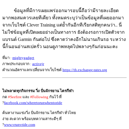
ข้อมูลที่มีการเผยแพร่ออกมารอบนี้ถือว่ามีรายละเอียด
มากพอสมควรเลยทีเดียว ทั้งหมดระบุว่าเป็นข้อมูลที่เผยออกมา
จากเว็บไซต์ Clever Training แต่ย้ำกันอีกทีเรียกสติทุกคนว่า.. นี่
ไม่ใช่ข้อมูลที่เปิดเผยอย่างเป็นทางการ ยังต้องรอการเปิดตัวจาก
แบรนด์ Garmin กันต่อไป ซึ่งคาดว่าคงอีกไม่นานเกินรอ ระหว่าง
นี้ก็นอนอ่านสเปครั่ว นอนดูภาพหลุดไปพลางๆกันก่อนนะคะ
ที่มา :
mightygadget
ภาพประกอบจาก :
activejr
คำนวณอัตราแลกเปลี่ยนจากเว็บไซต์
https://th.exchange-rates.org
ไม่พลาดทุกกิจกรรม วิ่ง ปั่นจักรยาน ไตรกีฬา
กด
#Seefirst
และ
#Following
กันไว้ ที่
?
facebook.com/wheretorunwhentoride
ค้นหางานแข่งวิ่ง ปั่นจักรยาน ไตรกีฬา ทั่วไทย
ง่าย สะดวก พร้อมบทความสาระดีๆ ที่
?
www.vrunvride.com