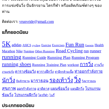
การแข่งขันวิ่ง ปั่นจักรยาน ไตรกีฬา หรือผลิตภัณฑ์ต่างๆ ของ
ท่าน
ติดต่อเรา:
vrunvride@gmail.com
แท็กยอดนิยม
5K
Fun Run
adidas
Health
ASICS
Exercises
Exercise
Garmin
cycling
Road Cycling
runner
run
Marathon
Nike
Other Running
Nutrition
running
Running Plan
Running Guide
Running Program
running shoes
การวิ่ง
Running Training Plan
workout
งานวิ่ง
ท่าออกกำลังกาย
ตารางซ้อมวิ่ง
ตารางฝึกวิ่ง
ท่าฝึกกล้ามเนื้อ
งานแข่งวิ่ง
วิ่ง
นักวิ่ง
รองเท้าวิ่ง
มาราธอน
ปั่นจักรยาน
วิ่งมาราธอน
สุขภาพ
แผนซ้อมวิ่ง
โปรแกรม
ออกกำลังกาย
อาดิดาส
แผนฝึกวิ่ง
ซ้อมวิ่ง
โปรแกรมฝึกวิ่ง
ไตรกีฬา
ไนกี้
ประเภทยอดนิยม