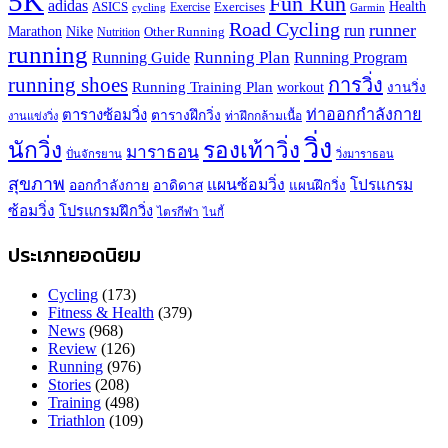
5K
Fun Run
adidas
Health
ASICS
Exercises
Exercise
Garmin
cycling
Road Cycling
runner
run
Marathon
Nike
Other Running
Nutrition
running
Running Plan
Running Guide
Running Program
running shoes
การวิ่ง
Running Training Plan
workout
งานวิ่ง
ท่าออกกำลังกาย
ตารางซ้อมวิ่ง
ตารางฝึกวิ่ง
ท่าฝึกกล้ามเนื้อ
งานแข่งวิ่ง
วิ่ง
นักวิ่ง
รองเท้าวิ่ง
มาราธอน
ปั่นจักรยาน
วิ่งมาราธอน
สุขภาพ
แผนซ้อมวิ่ง
โปรแกรม
ออกกำลังกาย
อาดิดาส
แผนฝึกวิ่ง
ซ้อมวิ่ง
โปรแกรมฝึกวิ่ง
ไตรกีฬา
ไนกี้
ประเภทยอดนิยม
Cycling
(173)
Fitness & Health
(379)
News
(968)
Review
(126)
Running
(976)
Stories
(208)
Training
(498)
Triathlon
(109)