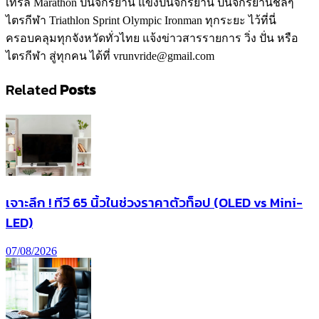
เทรล Marathon ปั่นจักรยาน แข่งปั่นจักรยาน ปั่นจักรยานชิลๆ
ไตรกีฬา Triathlon Sprint Olympic Ironman ทุกระยะ ไว้ที่นี่
ครอบคลุมทุกจังหวัดทั่วไทย แจ้งข่าวสารรายการ วิ่ง ปั่น หรือ
ไตรกีฬา สู่ทุกคน ได้ที่ vrunvride@gmail.com
Related
Posts
เจาะลึก ! ทีวี 65 นิ้วในช่วงราคาตัวท็อป (OLED vs Mini-
LED)
07/08/2026