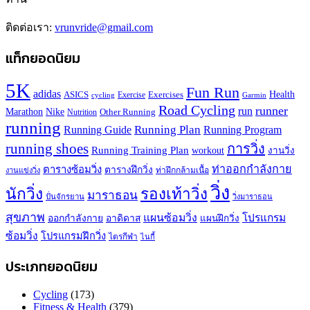
ติดต่อเรา:
vrunvride@gmail.com
แท็กยอดนิยม
5K
Fun Run
adidas
Health
ASICS
Exercises
Exercise
Garmin
cycling
Road Cycling
runner
run
Marathon
Nike
Other Running
Nutrition
running
Running Plan
Running Guide
Running Program
running shoes
การวิ่ง
Running Training Plan
workout
งานวิ่ง
ท่าออกกำลังกาย
ตารางซ้อมวิ่ง
ตารางฝึกวิ่ง
ท่าฝึกกล้ามเนื้อ
งานแข่งวิ่ง
วิ่ง
นักวิ่ง
รองเท้าวิ่ง
มาราธอน
ปั่นจักรยาน
วิ่งมาราธอน
สุขภาพ
แผนซ้อมวิ่ง
โปรแกรม
ออกกำลังกาย
อาดิดาส
แผนฝึกวิ่ง
ซ้อมวิ่ง
โปรแกรมฝึกวิ่ง
ไตรกีฬา
ไนกี้
ประเภทยอดนิยม
Cycling
(173)
Fitness & Health
(379)