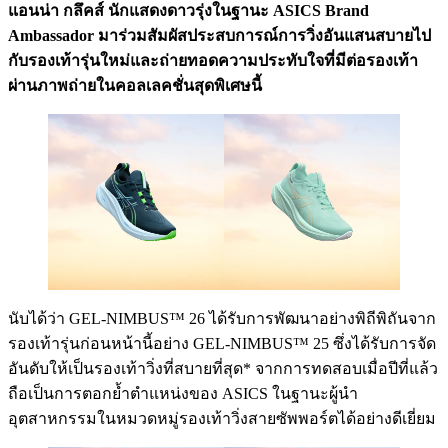
แอนน่า กลึคส์ นักแสดงดาวรุ่งในฐานะ ASICS Brand
Ambassador มาร่วมสัมผัสประสบการณ์การวิ่งอันแสนสบายไป
กับรองเท้ารุ่นใหม่และถ่ายทอดความประทับใจที่มีต่อรองเท้า
ผ่านภาพถ่ายในคอลเลคชั่นสุดพิเศษนี้
นับได้ว่า GEL-NIMBUS™ 26 ได้รับการพัฒนาอย่างพิถีพิถันจาก
รองเท้ารุ่นก่อนหน้านี้อย่าง GEL-NIMBUS™ 25 ซึ่งได้รับการจัด
อันดับให้เป็นรองเท้าวิ่งที่สบายที่สุด* จากการทดสอบเมื่อปีที่แล้ว
ถือเป็นการตอกย้ำตำแหน่งของ ASICS ในฐานะผู้นำ
อุตสาหกรรมในหมวดหมู่รองเท้าวิ่งสายซัพพอร์ตได้อย่างดีเยี่ยม