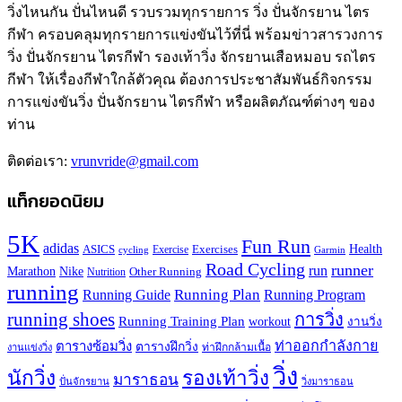
วิ่งไหนกัน ปั่นไหนดี รวบรวมทุกรายการ วิ่ง ปั่นจักรยาน ไตร
กีฬา ครอบคลุมทุกรายการแข่งขันไว้ที่นี่ พร้อมข่าวสารวงการ
วิ่ง ปั่นจักรยาน ไตรกีฬา รองเท้าวิ่ง จักรยานเสือหมอบ รถไตร
กีฬา ให้เรื่องกีฬาใกล้ตัวคุณ ต้องการประชาสัมพันธ์กิจกรรม
การแข่งขันวิ่ง ปั่นจักรยาน ไตรกีฬา หรือผลิตภัณฑ์ต่างๆ ของ
ท่าน
ติดต่อเรา:
vrunvride@gmail.com
แท็กยอดนิยม
5K
Fun Run
adidas
Health
ASICS
Exercises
Exercise
Garmin
cycling
Road Cycling
runner
run
Marathon
Nike
Other Running
Nutrition
running
Running Plan
Running Guide
Running Program
running shoes
การวิ่ง
Running Training Plan
workout
งานวิ่ง
ท่าออกกำลังกาย
ตารางซ้อมวิ่ง
ตารางฝึกวิ่ง
ท่าฝึกกล้ามเนื้อ
งานแข่งวิ่ง
วิ่ง
นักวิ่ง
รองเท้าวิ่ง
มาราธอน
ปั่นจักรยาน
วิ่งมาราธอน