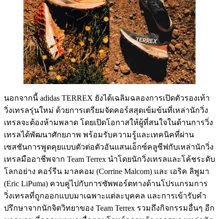
นอกจากนี้ adidas TERREX ยังได้เฉลิมฉลองการเปิดตัวรองเท้า
วิ่งเทรลรุ่นใหม่ ด้วยการเตรียมจัดคอร์สสุดเข้มข้นที่เหล่านักวิ่ง
เทรลจะต้องห้ามพลาด โดยเปิดโอกาสให้ผู้ที่สนใจในด้านการวิ่ง
เทรลได้พัฒนาศักยภาพ พร้อมรับความรู้และเทคนิคที่ผ่าน
เซสชันการพูดคุยแบบตัวต่อตัวอันแสนเอ็กซ์คลูซีฟกับเหล่านักวิ่ง
เทรลมืออาชีพจาก Team Terrex นำโดยนักวิ่งเทรลและโค้ชระดับ
โลกอย่าง คอร์รีน มาลคอม (Corrine Malcom) และ เอริค ลิพูมา
(Eric LiPuma) ควบคู่ไปกับการซัพพอร์ตทางด้านโปรแกรมการ
วิ่งเทรลที่ถูกออกแบบมาเฉพาะแต่ละบุคคล และการเข้ารับคำ
ปรึกษาจากนักจิตวิทยาของ Team Terrex รวมถึงกิจกรรมอื่นๆ อีก