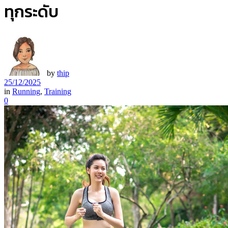
ทุกระดับ
by
thip
25/12/2025
in
Running
,
Training
0