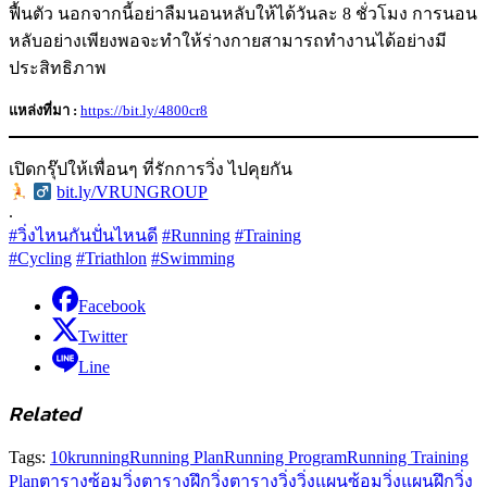
ฟื้นตัว นอกจากนี้อย่าลืมนอนหลับให้ได้วันละ 8 ชั่วโมง การนอน
หลับอย่างเพียงพอจะทำให้ร่างกายสามารถทำงานได้อย่างมี
ประสิทธิภาพ
แหล่งที่มา :
https://bit.ly/4800cr8
เปิดกรุ๊ปให้เพื่อนๆ ที่รักการวิ่ง ไปคุยกัน
‍
bit.ly/VRUNGROUP
.
#วิ่งไหนกันปั่นไหนดี
#Running
#Training
#Cycling
#Triathlon
#Swimming
Facebook
Twitter
Line
Related
Tags:
10k
running
Running Plan
Running Program
Running Training
Plan
ตารางซ้อมวิ่ง
ตารางฝึกวิ่ง
ตารางวิ่ง
วิ่ง
แผนซ้อมวิ่ง
แผนฝึกวิ่ง