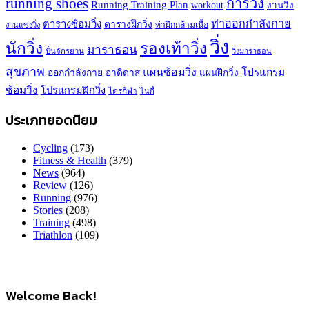
running shoes
การวิ่ง
Running Training Plan
workout
งานวิ่ง
ท่าออกกำลังกาย
ตารางซ้อมวิ่ง
ตารางฝึกวิ่ง
ท่าฝึกกล้ามเนื้อ
งานแข่งวิ่ง
วิ่ง
นักวิ่ง
รองเท้าวิ่ง
มาราธอน
ปั่นจักรยาน
วิ่งมาราธอน
สุขภาพ
แผนซ้อมวิ่ง
โปรแกรม
ออกกำลังกาย
อาดิดาส
แผนฝึกวิ่ง
ซ้อมวิ่ง
โปรแกรมฝึกวิ่ง
ไตรกีฬา
ไนกี้
ประเภทยอดนิยม
Cycling
(173)
Fitness & Health
(379)
News
(964)
Review
(126)
Running
(976)
Stories
(208)
Training
(498)
Triathlon
(109)
Welcome Back!