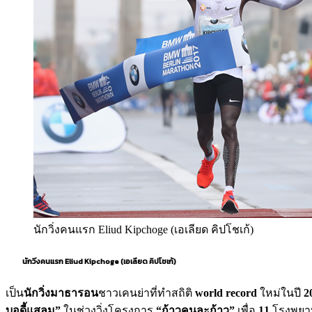
นักวิ่งคนแรก Eliud Kipchoge (เอเลียด คิปโชเก้)
นักวิ่งคนแรก Eliud Kipchoge (เอเลียด คิปโชเก้)
เป็น
นักวิ่งมาธารอน
ชาวเคนย่าที่ทำสถิติ
world record
ใหม่ในปี
2
บอดี้แสลม”
ในช่วงวิ่งโครงการ
“ก้าวคนละก้าว”
เพื่อ
11
โรงพยาบา