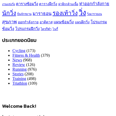
ท่าออกกำลังกาย
ตารางซ้อมวิ่ง
ตารางฝึกวิ่ง
ท่าฝึกกล้ามเนื้อ
งานแข่งวิ่ง
วิ่ง
นักวิ่ง
รองเท้าวิ่ง
มาราธอน
ปั่นจักรยาน
วิ่งมาราธอน
สุขภาพ
แผนซ้อมวิ่ง
โปรแกรม
ออกกำลังกาย
อาดิดาส
แผนฝึกวิ่ง
ซ้อมวิ่ง
โปรแกรมฝึกวิ่ง
ไตรกีฬา
ไนกี้
ประเภทยอดนิยม
Cycling
(173)
Fitness & Health
(379)
News
(968)
Review
(126)
Running
(976)
Stories
(208)
Training
(498)
Triathlon
(109)
Welcome Back!