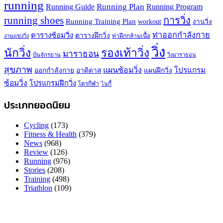
running
Running Plan
Running Guide
Running Program
running shoes
การวิ่ง
Running Training Plan
workout
งานวิ่ง
ท่าออกกำลังกาย
ตารางซ้อมวิ่ง
ตารางฝึกวิ่ง
ท่าฝึกกล้ามเนื้อ
งานแข่งวิ่ง
วิ่ง
นักวิ่ง
รองเท้าวิ่ง
มาราธอน
ปั่นจักรยาน
วิ่งมาราธอน
สุขภาพ
แผนซ้อมวิ่ง
โปรแกรม
ออกกำลังกาย
อาดิดาส
แผนฝึกวิ่ง
ซ้อมวิ่ง
โปรแกรมฝึกวิ่ง
ไตรกีฬา
ไนกี้
ประเภทยอดนิยม
Cycling
(173)
Fitness & Health
(379)
News
(968)
Review
(126)
Running
(976)
Stories
(208)
Training
(498)
Triathlon
(109)