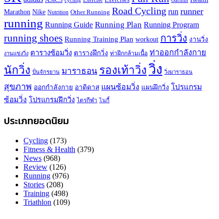
Exercise
cycling
Road Cycling
runner
run
Marathon
Nike
Other Running
Nutrition
running
Running Plan
Running Guide
Running Program
running shoes
การวิ่ง
Running Training Plan
workout
งานวิ่ง
ท่าออกกำลังกาย
ตารางซ้อมวิ่ง
ตารางฝึกวิ่ง
ท่าฝึกกล้ามเนื้อ
งานแข่งวิ่ง
วิ่ง
นักวิ่ง
รองเท้าวิ่ง
มาราธอน
ปั่นจักรยาน
วิ่งมาราธอน
สุขภาพ
แผนซ้อมวิ่ง
โปรแกรม
ออกกำลังกาย
อาดิดาส
แผนฝึกวิ่ง
ซ้อมวิ่ง
โปรแกรมฝึกวิ่ง
ไตรกีฬา
ไนกี้
ประเภทยอดนิยม
Cycling
(173)
Fitness & Health
(379)
News
(968)
Review
(126)
Running
(976)
Stories
(208)
Training
(498)
Triathlon
(109)