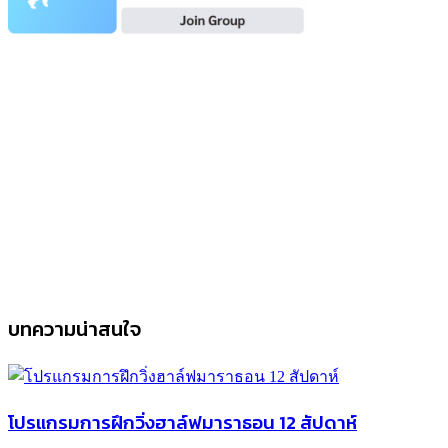
บทความน่าสนใจ
โปรแกรมการฝึกวิ่งฮาล์ฟมาราธอน 12 สัปดาห์