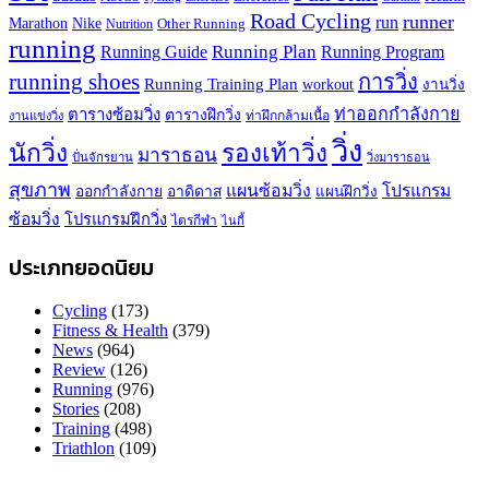
Road Cycling
runner
run
Marathon
Nike
Other Running
Nutrition
running
Running Plan
Running Guide
Running Program
running shoes
การวิ่ง
Running Training Plan
workout
งานวิ่ง
ท่าออกกำลังกาย
ตารางซ้อมวิ่ง
ตารางฝึกวิ่ง
ท่าฝึกกล้ามเนื้อ
งานแข่งวิ่ง
วิ่ง
นักวิ่ง
รองเท้าวิ่ง
มาราธอน
ปั่นจักรยาน
วิ่งมาราธอน
สุขภาพ
แผนซ้อมวิ่ง
โปรแกรม
ออกกำลังกาย
อาดิดาส
แผนฝึกวิ่ง
ซ้อมวิ่ง
โปรแกรมฝึกวิ่ง
ไตรกีฬา
ไนกี้
ประเภทยอดนิยม
Cycling
(173)
Fitness & Health
(379)
News
(964)
Review
(126)
Running
(976)
Stories
(208)
Training
(498)
Triathlon
(109)