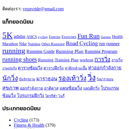
ติดต่อเรา:
vrunvride@gmail.com
แท็กยอดนิยม
5K
Fun Run
adidas
Health
ASICS
Exercises
Exercise
Garmin
cycling
Road Cycling
runner
run
Marathon
Nike
Other Running
Nutrition
running
Running Plan
Running Guide
Running Program
running shoes
การวิ่ง
Running Training Plan
workout
งานวิ่ง
ท่าออกกำลังกาย
ตารางซ้อมวิ่ง
ตารางฝึกวิ่ง
ท่าฝึกกล้ามเนื้อ
งานแข่งวิ่ง
วิ่ง
นักวิ่ง
รองเท้าวิ่ง
มาราธอน
ปั่นจักรยาน
วิ่งมาราธอน
สุขภาพ
แผนซ้อมวิ่ง
โปรแกรม
ออกกำลังกาย
อาดิดาส
แผนฝึกวิ่ง
ซ้อมวิ่ง
โปรแกรมฝึกวิ่ง
ไตรกีฬา
ไนกี้
ประเภทยอดนิยม
Cycling
(173)
Fitness & Health
(379)