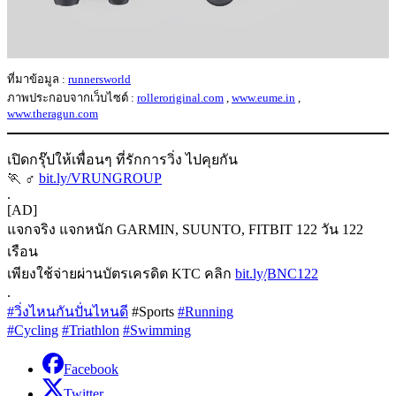
ที่มาข้อมูล :
runnersworld
ภาพประกอบจากเว็บไซต์ :
rolleroriginal.com
,
www.eume.in
,
www.theragun.com
เปิดกรุ๊ปให้เพื่อนๆ ที่รักการวิ่ง ไปคุยกัน
🏃 ‍♂
bit.ly/VRUNGROUP
.
[AD]
แจกจริง แจกหนัก GARMIN, SUUNTO, FITBIT 122 วัน 122
เรือน
เพียงใช้จ่ายผ่านบัตรเครดิต KTC คลิก
bit.ly/ฺBNC122
.
#วิ่งไหนกันปั่นไหนดี
#Sports
#Running
#Cycling
#Triathlon
#Swimming
Facebook
Twitter