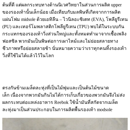
ต้นที่ดี แต่ผลกระทบทางด้านนิเวศวิทยาในส่วนการผลิต upper
ของรองเท้านั้นเล็กน้อย เมื่อเทียบกับมลพิษที่เกิดจากการผลิต
แผ่นโฟม midsole ด้วยเอทิลีน – ไวนิลอะซิเตท (EVA), โพลียูรีเทน
(PU) และเทอร์โมพลาสติกโพลียูรีเทน (TPU) พบได้ในระบบกัน
กระแทกของรองเท้าวิ่งส่วนใหญ่และทั้งหมดทำมาจากเชื้อเพลิง
ฟอสซิล พวกมันเป็นพิษต่อการเผาไหม้และไม่ย่อยสลายทาง
ชีวภาพหรือย่อยสลายช้า นั่นหมายความว่าเราทุกคนทิ้งรองเท้า
วิ่งที่ใช้ไม่ได้แล้วไว้ในโลก
ตรงกันข้ามเมล็ดละหุ่งที่เป็นไม้พุ่มและเป็นต้นไม้ขนาด
เล็ก เนื่องจากพวกมันกินไม่ได้การเก็บเกี่ยวของพวกมันจึงไม่ส่ง
ผลกระทบต่อแหล่งอาหาร Reebok ใช้น้ำมันที่สกัดจากเมล็ด
ละหุ่งมาเป็นส่วนประกอบในการผลิตพื้นรองเท้า modsole