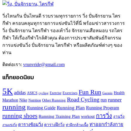
วิ่งไหนกัน ปั่นไหนดี รวบรวมทุกรายการ วิ่ง ปั่นจักรยาน ไตร
กีฬา ครอบคลุมทุกรายการแข่งขันไว้ที่นี่ พร้อมข่าวสารวงการ
วิ่ง ปั่นจักรยาน ไตรกีฬา รองเท้าวิ่ง จักรยานเสือหมอบ รถไตร
กีฬา ให้เรื่องกีฬาใกล้ตัวคุณ ต้องการประชาสัมพันธ์กิจกรรม
การแข่งขันวิ่ง ปั่นจักรยาน ไตรกีฬา หรือผลิตภัณฑ์ต่างๆ ของ
ท่าน
ติดต่อเรา:
vrunvride@gmail.com
แท็กยอดนิยม
5K
Fun Run
adidas
Health
ASICS
Exercises
Exercise
Garmin
cycling
Road Cycling
runner
run
Marathon
Nike
Other Running
Nutrition
running
Running Plan
Running Guide
Running Program
running shoes
การวิ่ง
Running Training Plan
workout
งานวิ่ง
ท่าออกกำลังกาย
ตารางซ้อมวิ่ง
ตารางฝึกวิ่ง
ท่าฝึกกล้ามเนื้อ
งานแข่งวิ่ง