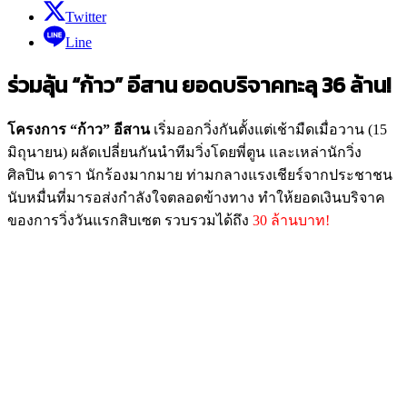
Twitter
Line
ร่วมลุ้น “ก้าว” อีสาน ยอดบริจาคทะลุ 36 ล้าน!
โครงการ
“
ก้าว
”
อีสาน
เริ่มออกวิ่งกันตั้งแต่เช้ามืดเมื่อวาน (15
มิถุนายน) ผลัดเปลี่ยนกันนำทีมวิ่งโดยพี่ตูน และเหล่านักวิ่ง
ศิลปิน ดารา นักร้องมากมาย ท่ามกลางแรงเชียร์จากประชาชน
นับหมื่นที่มารอส่งกำลังใจตลอดข้างทาง ทำให้ยอดเงินบริจาค
ของการวิ่งวันแรกสิบเซต รวบรวมได้ถึง
30 ล้านบาท!