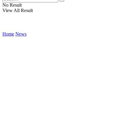
No Result
View All Result
Home
News
Infinite Tucker นักวิ่งเจ้าของฉาย
by
thip
15/05/2019
in
News
0