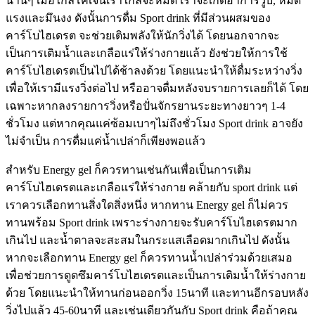
นานๆ เมื่อไกลโคเจนเราใกล้จะหมด เราจะเกิดอาการวูบ, หมด
แรงและมึนงง ดังนั้นการดื่ม Sport drink ที่มีส่วนผสมของ
คาร์โบไฮเดรต จะช่วยเติมพลังให้นักวิ่งได้ โดยนอกจากจะ
เป็นการเติมน้ำและเกลือแร่ให้ร่างกายแล้ว ยังช่วยให้การใช้
คาร์โบไฮเดรตเป็นไปได้ช้าลงด้วย โดยแนะนำให้ดื่มระหว่างวิ่ง
เพื่อให้เรามีแรงวิ่งต่อไป หรืออาจดื่มหลังจบรายการเลยก็ได้ โดย
เฉพาะหากลงรายการวิ่งหรือปั่นจักรยานระยะทางยาวๆ 1-4
ชั่วโมง แต่หากคุณแค่ซ้อมเบาๆไม่ถึงชั่วโมง Sport drink อาจยัง
ไม่จำเป็น การดื่มแค่น้ำเปล่าก็เพียงพอแล้ว
สำหรับ Energy gel ก็ควรทานเช่นกันเพื่อเป็นการเติม
คาร์โบไฮเดรตและเกลือแร่ให้ร่างกาย คล้ายกับ sport drink แต่
เราควรเลือกทานสิ่งใดสิ่งหนึ่ง หากทาน Energy gel ก็ไม่ควร
ทานพร้อม Sport drink เพราะร่างกายจะรับคาร์โบไฮเดรตมาก
เกินไป และน้ำตาลจะสะสมในกระแสเลือดมากเกินไป ดังนั้น
หากจะเลือกทาน Energy gel ก็ควรทานน้ำเปล่าร่วมด้วยเสมอ
เพื่อช่วยการดูดซึมคาร์โบไฮเดรตและเป็นการเติมน้ำให้ร่างกาย
ด้วย โดยแนะนำให้ทานก่อนออกวิ่ง 15นาที และทานอีกรอบหลัง
วิ่งไปแล้ว 45-60นาที และเช่นเดียวกันกับ Sport drink คือถ้าคุณ