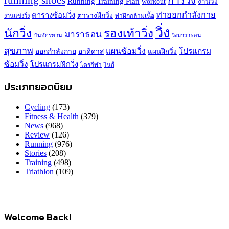
running shoes
การวิ่ง
Running Training Plan
workout
งานวิ่ง
ท่าออกกำลังกาย
ตารางซ้อมวิ่ง
ตารางฝึกวิ่ง
ท่าฝึกกล้ามเนื้อ
งานแข่งวิ่ง
วิ่ง
นักวิ่ง
รองเท้าวิ่ง
มาราธอน
ปั่นจักรยาน
วิ่งมาราธอน
สุขภาพ
แผนซ้อมวิ่ง
โปรแกรม
ออกกำลังกาย
อาดิดาส
แผนฝึกวิ่ง
ซ้อมวิ่ง
โปรแกรมฝึกวิ่ง
ไตรกีฬา
ไนกี้
ประเภทยอดนิยม
Cycling
(173)
Fitness & Health
(379)
News
(968)
Review
(126)
Running
(976)
Stories
(208)
Training
(498)
Triathlon
(109)
Welcome Back!