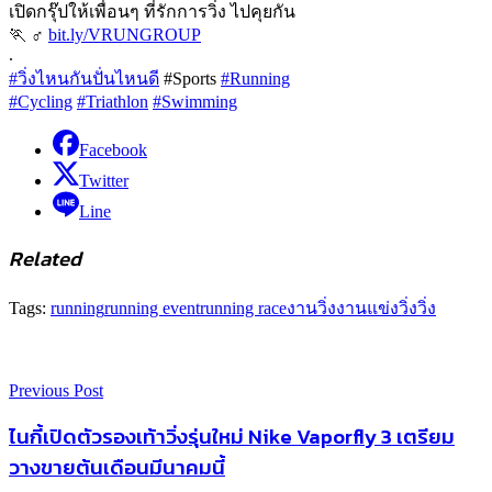
เปิดกรุ๊ปให้เพื่อนๆ ที่รักการวิ่ง ไปคุยกัน
🏃 ‍♂
bit.ly/VRUNGROUP
.
#วิ่งไหนกันปั่นไหนดี
#Sports
#Running
#Cycling
#Triathlon
#Swimming
Facebook
Twitter
Line
Related
Tags:
running
running event
running race
งานวิ่ง
งานแข่งวิ่ง
วิ่ง
Previous Post
ไนกี้เปิดตัวรองเท้าวิ่งรุ่นใหม่ Nike Vaporfly 3 เตรียม
วางขายต้นเดือนมีนาคมนี้