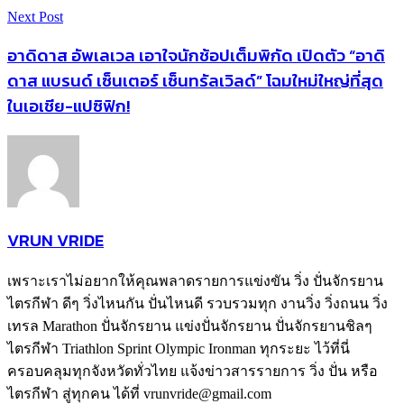
Next Post
อาดิดาส อัพเลเวล เอาใจนักช้อปเต็มพิกัด เปิดตัว “อาดิ
ดาส แบรนด์ เซ็นเตอร์ เซ็นทรัลเวิลด์” โฉมใหม่ใหญ่ที่สุด
ในเอเชีย-แปซิฟิก!
VRUN VRIDE
เพราะเราไม่อยากให้คุณพลาดรายการแข่งขัน วิ่ง ปั่นจักรยาน
ไตรกีฬา ดีๆ วิ่งไหนกัน ปั่นไหนดี รวบรวมทุก งานวิ่ง วิ่งถนน วิ่ง
เทรล Marathon ปั่นจักรยาน แข่งปั่นจักรยาน ปั่นจักรยานชิลๆ
ไตรกีฬา Triathlon Sprint Olympic Ironman ทุกระยะ ไว้ที่นี่
ครอบคลุมทุกจังหวัดทั่วไทย แจ้งข่าวสารรายการ วิ่ง ปั่น หรือ
ไตรกีฬา สู่ทุกคน ได้ที่ vrunvride@gmail.com