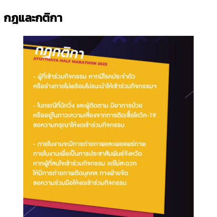
กฎและกติกา