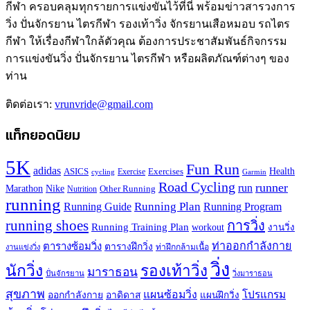
กีฬา ครอบคลุมทุกรายการแข่งขันไว้ที่นี่ พร้อมข่าวสารวงการ
วิ่ง ปั่นจักรยาน ไตรกีฬา รองเท้าวิ่ง จักรยานเสือหมอบ รถไตร
กีฬา ให้เรื่องกีฬาใกล้ตัวคุณ ต้องการประชาสัมพันธ์กิจกรรม
การแข่งขันวิ่ง ปั่นจักรยาน ไตรกีฬา หรือผลิตภัณฑ์ต่างๆ ของ
ท่าน
ติดต่อเรา:
vrunvride@gmail.com
แท็กยอดนิยม
5K
Fun Run
adidas
Health
ASICS
Exercises
Exercise
Garmin
cycling
Road Cycling
runner
run
Marathon
Nike
Other Running
Nutrition
running
Running Plan
Running Guide
Running Program
running shoes
การวิ่ง
Running Training Plan
workout
งานวิ่ง
ท่าออกกำลังกาย
ตารางซ้อมวิ่ง
ตารางฝึกวิ่ง
ท่าฝึกกล้ามเนื้อ
งานแข่งวิ่ง
วิ่ง
นักวิ่ง
รองเท้าวิ่ง
มาราธอน
ปั่นจักรยาน
วิ่งมาราธอน
สุขภาพ
แผนซ้อมวิ่ง
โปรแกรม
ออกกำลังกาย
อาดิดาส
แผนฝึกวิ่ง