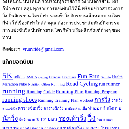
วิ่งไหนกัน ปั่นไหนดี รวบรวมทุกรายการ วิ่ง ปั่นจักรยาน ไตร
กีฬา ครอบคลุมทุกรายการแข่งขันไว้ที่นี่ พร้อมข่าวสารวงการ
วิ่ง ปั่นจักรยาน ไตรกีฬา รองเท้าวิ่ง จักรยานเสือหมอบ รถไตร
กีฬา ให้เรื่องกีฬาใกล้ตัวคุณ ต้องการประชาสัมพันธ์กิจกรรม
การแข่งขันวิ่ง ปั่นจักรยาน ไตรกีฬา หรือผลิตภัณฑ์ต่างๆ ของ
ท่าน
ติดต่อเรา:
vrunvride@gmail.com
แท็กยอดนิยม
5K
Fun Run
adidas
Health
ASICS
Exercises
Exercise
Garmin
cycling
Road Cycling
runner
run
Marathon
Nike
Other Running
Nutrition
running
Running Plan
Running Guide
Running Program
running shoes
การวิ่ง
Running Training Plan
workout
งานวิ่ง
ท่าออกกำลังกาย
ตารางซ้อมวิ่ง
ตารางฝึกวิ่ง
ท่าฝึกกล้ามเนื้อ
งานแข่งวิ่ง
วิ่ง
นักวิ่ง
รองเท้าวิ่ง
มาราธอน
ปั่นจักรยาน
วิ่งมาราธอน
สุขภาพ
แผนซ้อมวิ่ง
โปรแกรม
ออกกำลังกาย
อาดิดาส
แผนฝึกวิ่ง