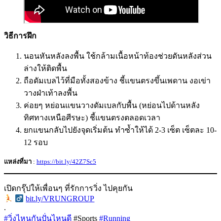
วิธีการฝึก
นอนหันหลังลงพื้น ใช้กล้ามเนื้อหน้าท้องช่วยดันหลังส่วน
ล่างให้ติดพื้น
ถือดัมเบลไว้ที่มือทั้งสองข้าง ชี้แขนตรงขึ้นเพดาน งอเข่า
วางฝ่าเท้าลงพื้น
ค่อยๆ หย่อนแขนวางดัมเบลกับพื้น (หย่อนไปด้านหลัง
ทิศทางเหนือศีรษะ) ชี้แขนตรงตลอดเวลา
ยกแขนกลับไปยังจุดเริ่มต้น ทำซ้ำให้ได้ 2-3 เซ็ต เซ็ตละ 10-
12 รอบ
แหล่งที่มา
:
https://bit.ly/42Z7Sc5
เปิดกรุ๊ปให้เพื่อนๆ ที่รักการวิ่ง ไปคุยกัน
‍
bit.ly/VRUNGROUP
.
#วิ่งไหนกันปั่นไหนดี
#Sports
#Running