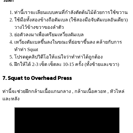
วิธีฝึก
ท่านี้เราจะเลียนแบบคนที่กำลังตัดต้นไม้ด้วยการใช้ขวาน
ใช้มือทั้งสองข้างถือดัมเบล (ใช้สองมือจับดัมเบลอันเดียว)
วางไว้ข้างขวาของลำตัว
ย่อตัวลงมาเพื่อเตรียมเหวี่ยงดัมเบล
เหวี่ยงดัมเบลขึ้นลงในขณะที่ย่อขาขึ้นลง คล้ายกับการ
ทำท่า Squat
โปรดดูคลิปวิดีโอให้แน่ใจว่าทำท่าได้ถูกต้อง
ฝึกให้ได้ 2-3 เซ็ต เซ็ตละ 10-15 ครั้ง (ทั้งซ้ายและขวา)
7. Squat to Overhead Press
ท่านี้จะช่วยฝึกกล้ามเนื้อแกนกลาง , กล้ามเนื้อควอท , หัวไหล่
และหลัง