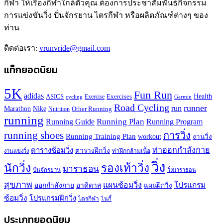
กีฬา ให้เรื่องกีฬาใกล้ตัวคุณ ต้องการประชาสัมพันธ์กิจกรรม
การแข่งขันวิ่ง ปั่นจักรยาน ไตรกีฬา หรือผลิตภัณฑ์ต่างๆ ของ
ท่าน
ติดต่อเรา:
vrunvride@gmail.com
แท็กยอดนิยม
5K
Fun Run
adidas
Health
ASICS
Exercises
Exercise
Garmin
cycling
Road Cycling
runner
run
Marathon
Nike
Other Running
Nutrition
running
Running Plan
Running Guide
Running Program
running shoes
การวิ่ง
Running Training Plan
workout
งานวิ่ง
ท่าออกกำลังกาย
ตารางซ้อมวิ่ง
ตารางฝึกวิ่ง
ท่าฝึกกล้ามเนื้อ
งานแข่งวิ่ง
วิ่ง
นักวิ่ง
รองเท้าวิ่ง
มาราธอน
ปั่นจักรยาน
วิ่งมาราธอน
สุขภาพ
แผนซ้อมวิ่ง
โปรแกรม
ออกกำลังกาย
อาดิดาส
แผนฝึกวิ่ง
ซ้อมวิ่ง
โปรแกรมฝึกวิ่ง
ไตรกีฬา
ไนกี้
ประเภทยอดนิยม