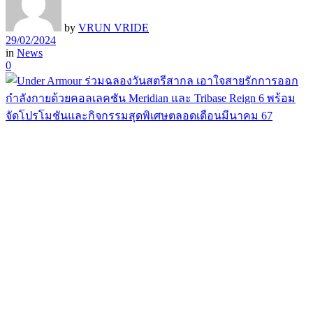
by
VRUN VRIDE
29/02/2024
in
News
0