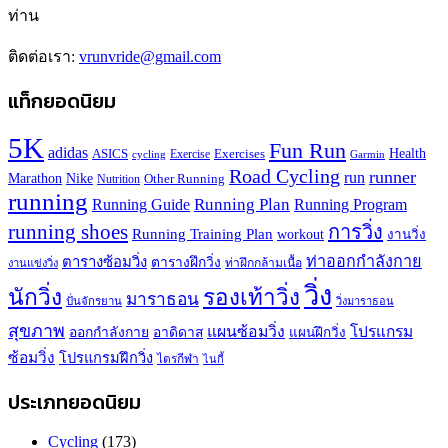
ท่าน
ติดต่อเรา:
vrunvride@gmail.com
แท็กยอดนิยม
5K
Fun Run
adidas
Health
ASICS
Exercises
Exercise
Garmin
cycling
Road Cycling
runner
run
Marathon
Nike
Other Running
Nutrition
running
Running Plan
Running Guide
Running Program
running shoes
การวิ่ง
Running Training Plan
workout
งานวิ่ง
ท่าออกกำลังกาย
ตารางซ้อมวิ่ง
ตารางฝึกวิ่ง
ท่าฝึกกล้ามเนื้อ
งานแข่งวิ่ง
วิ่ง
นักวิ่ง
รองเท้าวิ่ง
มาราธอน
ปั่นจักรยาน
วิ่งมาราธอน
สุขภาพ
แผนซ้อมวิ่ง
โปรแกรม
ออกกำลังกาย
อาดิดาส
แผนฝึกวิ่ง
ซ้อมวิ่ง
โปรแกรมฝึกวิ่ง
ไตรกีฬา
ไนกี้
ประเภทยอดนิยม
Cycling
(173)