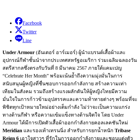
Facebook
Twitter
Line
Under Armour
(อันเดอร์ อาร์เมอร์) ผู้นำแบรนด์เสื้อผ้าและ
อุปกรณ์กีฬาชั้นนำจากประเทศสหรัฐอเมริกา ร่วมเฉลิมฉลองวัน
สตรีสากลซึ่งตรงกับวันที่ 8 มีนาคม 2567 ภายใต้แคมเปญ
“Celebrate Her Month” พร้อมเน้นย้ำถึงความมุ่งมั่นในการ
สนับสนุนผู้หญิงที่ชื่นชอบการออกกำลังกาย สร้างความเท่า
เทียมในสังคม รวมถึงสร้างแรงผลักดันให้ผู้หญิงไทยมีความ
มั่นใจในการก้าวข้ามอุปสรรคและความท้าทายต่างๆ พร้อมที่จะ
พิชิตทุกเป้าหมายใหม
อย่างเต็มกำลัง ไม่ว่าจะเป็นความแกร่ง
ทางด้านกีฬา หรือความเข้มแข็งทางด้านจิตใจ โดย Under
Armour ได้มีการเปิดตัวเสื้อผ้าออกกำลังกายคอลเลคชันใหม่
Meridian
และรองเท้าเทรนนิ่ง สำหรับการยกน้ำหนัก
Tribase
Reign 6
เอาใจสาวๆ ที่รักในการออกกำลังกายและชอบแต่งตัว