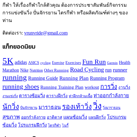
กีฬา ให้เรื่องกีฬาใกล้ตัวคุณ ต้องการประชาสัมพันธ์กิจกรรม
การแข่งขันวิ่ง ปั่นจักรยาน ไตรกีฬา หรือผลิตภัณฑ์ต่างๆ ของ
ท่าน
ติดต่อเรา:
vrunvride@gmail.com
แท็กยอดนิยม
5K
Fun Run
adidas
Health
ASICS
Exercises
Exercise
Garmin
cycling
Road Cycling
runner
run
Marathon
Nike
Other Running
Nutrition
running
Running Plan
Running Guide
Running Program
running shoes
การวิ่ง
Running Training Plan
workout
งานวิ่ง
ท่าออกกำลังกาย
ตารางซ้อมวิ่ง
ตารางฝึกวิ่ง
ท่าฝึกกล้ามเนื้อ
งานแข่งวิ่ง
วิ่ง
นักวิ่ง
รองเท้าวิ่ง
มาราธอน
ปั่นจักรยาน
วิ่งมาราธอน
สุขภาพ
แผนซ้อมวิ่ง
โปรแกรม
ออกกำลังกาย
อาดิดาส
แผนฝึกวิ่ง
ซ้อมวิ่ง
โปรแกรมฝึกวิ่ง
ไตรกีฬา
ไนกี้