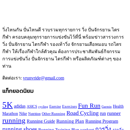
วิ่งไหนกัน ปั่นไหนดี รวบรวมทุกรายการ วิ่ง ปั่นจักรยาน ไตร
กีฬา ครอบคลุมทุกรายการแข่งขันไว้ที่นี่ พร้อมข่าวสารวงการ
วิ่ง ปั่นจักรยาน ไตรกีฬา รองเท้าวิ่ง จักรยานเสือหมอบ รถไตร
กีฬา ให้เรื่องกีฬาใกล้ตัวคุณ ต้องการประชาสัมพันธ์กิจกรรม
การแข่งขันวิ่ง ปั่นจักรยาน ไตรกีฬา หรือผลิตภัณฑ์ต่างๆ ของ
ท่าน
ติดต่อเรา:
vrunvride@gmail.com
แท็กยอดนิยม
5K
Fun Run
adidas
Health
ASICS
Exercises
Exercise
Garmin
cycling
Road Cycling
runner
run
Marathon
Nike
Other Running
Nutrition
running
Running Plan
Running Guide
Running Program
running shoes
การวิ่ง
Running Training Plan
workout
งานวิ่ง