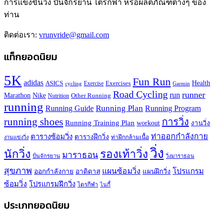
การแข่งขันวิ่ง ปั่นจักรยาน ไตรกีฬา หรือผลิตภัณฑ์ต่างๆ ของ
ท่าน
ติดต่อเรา:
vrunvride@gmail.com
แท็กยอดนิยม
5K
Fun Run
adidas
Health
ASICS
Exercises
Exercise
Garmin
cycling
Road Cycling
runner
run
Marathon
Nike
Other Running
Nutrition
running
Running Plan
Running Guide
Running Program
running shoes
การวิ่ง
Running Training Plan
workout
งานวิ่ง
ท่าออกกำลังกาย
ตารางซ้อมวิ่ง
ตารางฝึกวิ่ง
ท่าฝึกกล้ามเนื้อ
งานแข่งวิ่ง
วิ่ง
นักวิ่ง
รองเท้าวิ่ง
มาราธอน
ปั่นจักรยาน
วิ่งมาราธอน
สุขภาพ
แผนซ้อมวิ่ง
โปรแกรม
ออกกำลังกาย
อาดิดาส
แผนฝึกวิ่ง
ซ้อมวิ่ง
โปรแกรมฝึกวิ่ง
ไตรกีฬา
ไนกี้
ประเภทยอดนิยม