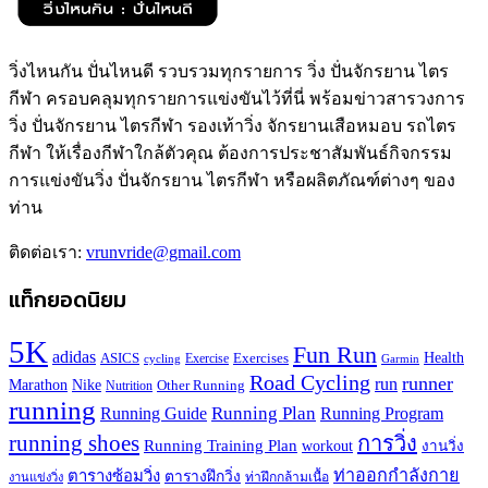
วิ่งไหนกัน ปั่นไหนดี รวบรวมทุกรายการ วิ่ง ปั่นจักรยาน ไตร
กีฬา ครอบคลุมทุกรายการแข่งขันไว้ที่นี่ พร้อมข่าวสารวงการ
วิ่ง ปั่นจักรยาน ไตรกีฬา รองเท้าวิ่ง จักรยานเสือหมอบ รถไตร
กีฬา ให้เรื่องกีฬาใกล้ตัวคุณ ต้องการประชาสัมพันธ์กิจกรรม
การแข่งขันวิ่ง ปั่นจักรยาน ไตรกีฬา หรือผลิตภัณฑ์ต่างๆ ของ
ท่าน
ติดต่อเรา:
vrunvride@gmail.com
แท็กยอดนิยม
5K
Fun Run
adidas
Health
ASICS
Exercises
Exercise
Garmin
cycling
Road Cycling
runner
run
Marathon
Nike
Other Running
Nutrition
running
Running Plan
Running Guide
Running Program
running shoes
การวิ่ง
Running Training Plan
workout
งานวิ่ง
ท่าออกกำลังกาย
ตารางซ้อมวิ่ง
ตารางฝึกวิ่ง
ท่าฝึกกล้ามเนื้อ
งานแข่งวิ่ง