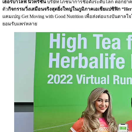
เฮอร์บาไลฟ์ นิวทริชั่น
บริษัทโภชนาการชื่อดังระดับโลก ตอกย้ำค
ตัว
กิจกรรมวิ่งเสมือนจริงสุดยิ่งใหญ่ในภูมิภาคเอเชียแปซิฟิก “Her
แคมเปญ Get Moving with Good Nutrition
เพื่อส่งต่อแรงบันดาลใ
ยอมรับแพร่หลาย