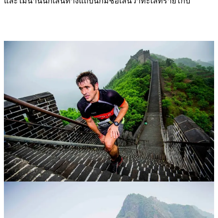
และไม่นานนักเส้นทางแถบนี้ก็มีชื่อเล่นว่าทะเลทรายโกบี