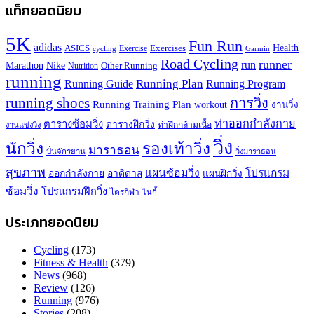
แท็กยอดนิยม
5K
Fun Run
adidas
Health
ASICS
Exercises
Exercise
Garmin
cycling
Road Cycling
runner
run
Marathon
Nike
Other Running
Nutrition
running
Running Plan
Running Guide
Running Program
running shoes
การวิ่ง
Running Training Plan
workout
งานวิ่ง
ท่าออกกำลังกาย
ตารางซ้อมวิ่ง
ตารางฝึกวิ่ง
ท่าฝึกกล้ามเนื้อ
งานแข่งวิ่ง
วิ่ง
นักวิ่ง
รองเท้าวิ่ง
มาราธอน
ปั่นจักรยาน
วิ่งมาราธอน
สุขภาพ
แผนซ้อมวิ่ง
โปรแกรม
ออกกำลังกาย
อาดิดาส
แผนฝึกวิ่ง
ซ้อมวิ่ง
โปรแกรมฝึกวิ่ง
ไตรกีฬา
ไนกี้
ประเภทยอดนิยม
Cycling
(173)
Fitness & Health
(379)
News
(968)
Review
(126)
Running
(976)
Stories
(208)