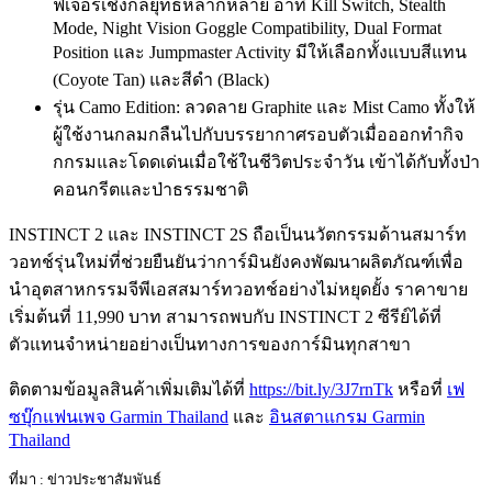
ฟีเจอร์เชิงกลยุทธ์หลากหลาย อาทิ Kill Switch, Stealth
Mode, Night Vision Goggle Compatibility, Dual Format
Position และ Jumpmaster Activity มีให้เลือกทั้งแบบสีแทน
(Coyote Tan) และสีดำ (Black)
รุ่น Camo Edition: ลวดลาย Graphite และ Mist Camo ทั้งให้
ผู้ใช้งานกลมกลืนไปกับบรรยากาศรอบตัวเมื่อออกทำกิจ
กกรมและโดดเด่นเมื่อใช้ในชีวิตประจำวัน เข้าได้กับทั้งป่า
คอนกรีตและป่าธรรมชาติ
INSTINCT 2 และ INSTINCT 2S ถือเป็นนวัตกรรมด้านสมาร์ท
วอทช์รุ่นใหม่ที่ช่วยยืนยันว่าการ์มินยังคงพัฒนาผลิตภัณฑ์เพื่อ
นำอุตสาหกรรมจีพีเอสสมาร์ทวอทช์อย่างไม่หยุดยั้ง ราคาขาย
เริ่มต้นที่ 11,990 บาท สามารถพบกับ INSTINCT 2 ซีรีย์ได้ที่
ตัวแทนจำหน่ายอย่างเป็นทางการของการ์มินทุกสาขา
ติดตามข้อมูลสินค้าเพิ่มเติมได้ที่
https://bit.ly/3J7rnTk
หรือที่
เฟ
ซบุ๊กแฟนเพจ Garmin Thailand
และ
อินสตาแกรม Garmin
Thailand
ที่มา : ข่าวประชาสัมพันธ์