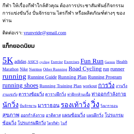
กีฬา ให้เรื่องกีฬาใกล้ตัวคุณ ต้องการประชาสัมพันธ์กิจกรรม
การแข่งขันวิ่ง ปั่นจักรยาน ไตรกีฬา หรือผลิตภัณฑ์ต่างๆ ของ
ท่าน
ติดต่อเรา:
vrunvride@gmail.com
แท็กยอดนิยม
5K
Fun Run
adidas
Health
ASICS
Exercises
Exercise
Garmin
cycling
Road Cycling
runner
run
Marathon
Nike
Other Running
Nutrition
running
Running Plan
Running Guide
Running Program
running shoes
การวิ่ง
Running Training Plan
workout
งานวิ่ง
ท่าออกกำลังกาย
ตารางซ้อมวิ่ง
ตารางฝึกวิ่ง
ท่าฝึกกล้ามเนื้อ
งานแข่งวิ่ง
วิ่ง
นักวิ่ง
รองเท้าวิ่ง
มาราธอน
ปั่นจักรยาน
วิ่งมาราธอน
สุขภาพ
แผนซ้อมวิ่ง
โปรแกรม
ออกกำลังกาย
อาดิดาส
แผนฝึกวิ่ง
ซ้อมวิ่ง
โปรแกรมฝึกวิ่ง
ไตรกีฬา
ไนกี้