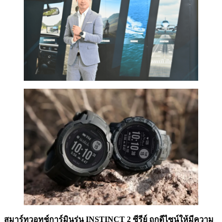
สมาร์ทวอทช์การ์มินรุ่น INSTINCT 2 ซีรีย์ ถูกดีไซน์ให้มีความ