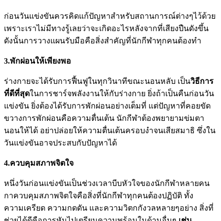
ก่อนวันแข่งขันควรคิดแก้ปัญหาสำหรับสถานการณ์ต่างๆไว้ด้วย
เพราะเราไม่มีทางรู้เลยว่าจะเกิดอะไรหลังจากที่เสียงปืนดังขึ้น
ดังนั้นการวางแผนรับมือคือสิ่งสำคัญที่นักกีฬาทุกคนต้องทำ
3.พักผ่อนให้เพียงพอ
ร่างกายจะได้รับการฟื้นฟูในทุกวินาทีขณะนอนหลับ เป็น
วิธีการ
ที่ดีที่สุด
ในการชาร์จพลังงานให้กับร่างกาย ยิ่งถ้าเป็นคืนก่อนวัน
แข่งขัน ยิ่งต้องได้รับการพักผ่อนอย่างเต็มที่ แต่ปัญหาที่คอยขัด
ขวางการพักผ่อนคือความตื่นเต้น นักกีฬาต้องพยายามข่มตา
นอนให้ได้ อย่าปล่อยให้ความตื่นเต้นครอบงำจนเสียสมาธิ ซึ่งใน
วันแข่งขันอาจประสบกับปัญหาได้
4.ควบคุมสภาพจิตใจ
หนึ่งวันก่อนแข่งขันเป็นช่วงเวลาบีบหัวใจของนักกีฬาหลายคน
กาควบคุมสภาพจิตใจคือสิ่งที่นักกีฬาทุกคนต้องปฏิบัติ ทั้ง
ความเครียด ความกดดัน และความวิตกกังวลหลายๆอย่าง สิ่งที่
ช่วยได้ดีคือการหันไปเตรียมความพร้อมในด้านอื่นๆ
เช่น