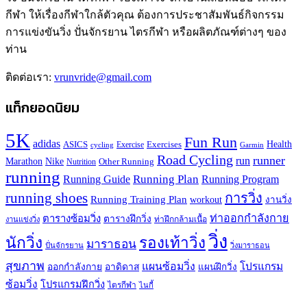
กีฬา ให้เรื่องกีฬาใกล้ตัวคุณ ต้องการประชาสัมพันธ์กิจกรรม
การแข่งขันวิ่ง ปั่นจักรยาน ไตรกีฬา หรือผลิตภัณฑ์ต่างๆ ของ
ท่าน
ติดต่อเรา:
vrunvride@gmail.com
แท็กยอดนิยม
5K
Fun Run
adidas
Health
ASICS
Exercises
Exercise
Garmin
cycling
Road Cycling
runner
run
Marathon
Nike
Other Running
Nutrition
running
Running Plan
Running Guide
Running Program
running shoes
การวิ่ง
Running Training Plan
workout
งานวิ่ง
ท่าออกกำลังกาย
ตารางซ้อมวิ่ง
ตารางฝึกวิ่ง
ท่าฝึกกล้ามเนื้อ
งานแข่งวิ่ง
วิ่ง
นักวิ่ง
รองเท้าวิ่ง
มาราธอน
ปั่นจักรยาน
วิ่งมาราธอน
สุขภาพ
แผนซ้อมวิ่ง
โปรแกรม
ออกกำลังกาย
อาดิดาส
แผนฝึกวิ่ง
ซ้อมวิ่ง
โปรแกรมฝึกวิ่ง
ไตรกีฬา
ไนกี้