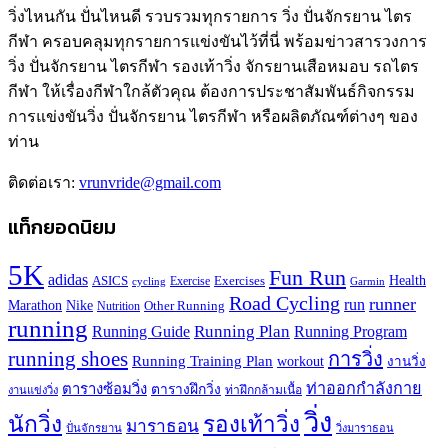
วิ่งไหนกัน ปั่นไหนดี รวบรวมทุกรายการ วิ่ง ปั่นจักรยาน ไตร
กีฬา ครอบคลุมทุกรายการแข่งขันไว้ที่นี่ พร้อมข่าวสารวงการ
วิ่ง ปั่นจักรยาน ไตรกีฬา รองเท้าวิ่ง จักรยานเสือหมอบ รถไตร
กีฬา ให้เรื่องกีฬาใกล้ตัวคุณ ต้องการประชาสัมพันธ์กิจกรรม
การแข่งขันวิ่ง ปั่นจักรยาน ไตรกีฬา หรือผลิตภัณฑ์ต่างๆ ของ
ท่าน
ติดต่อเรา:
vrunvride@gmail.com
แท็กยอดนิยม
5K
Fun Run
adidas
Health
ASICS
Exercises
Exercise
Garmin
cycling
Road Cycling
runner
run
Marathon
Nike
Other Running
Nutrition
running
Running Plan
Running Guide
Running Program
running shoes
การวิ่ง
Running Training Plan
workout
งานวิ่ง
ท่าออกกำลังกาย
ตารางซ้อมวิ่ง
ตารางฝึกวิ่ง
ท่าฝึกกล้ามเนื้อ
งานแข่งวิ่ง
วิ่ง
นักวิ่ง
รองเท้าวิ่ง
มาราธอน
ปั่นจักรยาน
วิ่งมาราธอน