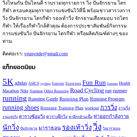
วิ่งไหนกัน ปั่นไหนดี รวบรวมทุกรายการ วิ่ง ปั่นจักรยาน ไตร
กีฬา ครอบคลุมทุกรายการแข่งขันไว้ที่นี่ พร้อมข่าวสารวงการ
วิ่ง ปั่นจักรยาน ไตรกีฬา รองเท้าวิ่ง จักรยานเสือหมอบ รถไตร
กีฬา ให้เรื่องกีฬาใกล้ตัวคุณ ต้องการประชาสัมพันธ์กิจกรรม
การแข่งขันวิ่ง ปั่นจักรยาน ไตรกีฬา หรือผลิตภัณฑ์ต่างๆ ของ
ท่าน
ติดต่อเรา:
vrunvride@gmail.com
แท็กยอดนิยม
5K
Fun Run
adidas
Health
ASICS
Exercises
Exercise
Garmin
cycling
Road Cycling
runner
run
Marathon
Nike
Other Running
Nutrition
running
Running Plan
Running Guide
Running Program
running shoes
การวิ่ง
Running Training Plan
workout
งานวิ่ง
ท่าออกกำลังกาย
ตารางซ้อมวิ่ง
ตารางฝึกวิ่ง
ท่าฝึกกล้ามเนื้อ
งานแข่งวิ่ง
วิ่ง
นักวิ่ง
รองเท้าวิ่ง
มาราธอน
ปั่นจักรยาน
วิ่งมาราธอน