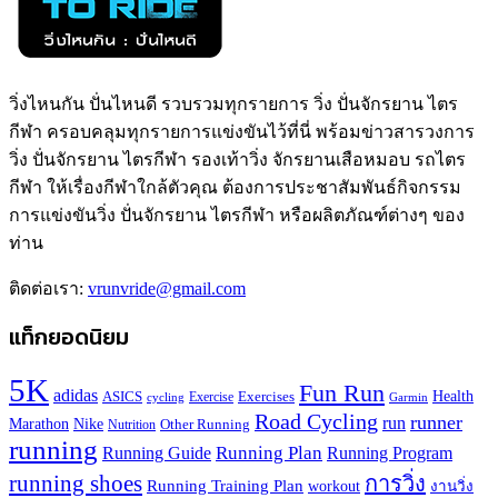
วิ่งไหนกัน ปั่นไหนดี รวบรวมทุกรายการ วิ่ง ปั่นจักรยาน ไตร
กีฬา ครอบคลุมทุกรายการแข่งขันไว้ที่นี่ พร้อมข่าวสารวงการ
วิ่ง ปั่นจักรยาน ไตรกีฬา รองเท้าวิ่ง จักรยานเสือหมอบ รถไตร
กีฬา ให้เรื่องกีฬาใกล้ตัวคุณ ต้องการประชาสัมพันธ์กิจกรรม
การแข่งขันวิ่ง ปั่นจักรยาน ไตรกีฬา หรือผลิตภัณฑ์ต่างๆ ของ
ท่าน
ติดต่อเรา:
vrunvride@gmail.com
แท็กยอดนิยม
5K
Fun Run
adidas
Health
ASICS
Exercises
Exercise
Garmin
cycling
Road Cycling
runner
run
Marathon
Nike
Other Running
Nutrition
running
Running Plan
Running Guide
Running Program
running shoes
การวิ่ง
Running Training Plan
workout
งานวิ่ง