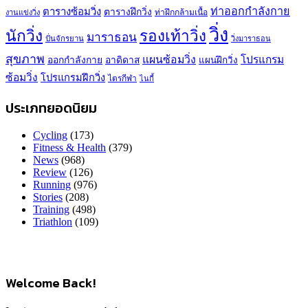
ท่าออกกำลังกาย
ตารางซ้อมวิ่ง
ตารางฝึกวิ่ง
ท่าฝึกกล้ามเนื้อ
งานแข่งวิ่ง
วิ่ง
นักวิ่ง
รองเท้าวิ่ง
มาราธอน
ปั่นจักรยาน
วิ่งมาราธอน
สุขภาพ
แผนซ้อมวิ่ง
โปรแกรม
ออกกำลังกาย
อาดิดาส
แผนฝึกวิ่ง
ซ้อมวิ่ง
โปรแกรมฝึกวิ่ง
ไตรกีฬา
ไนกี้
ประเภทยอดนิยม
Cycling
(173)
Fitness & Health
(379)
News
(968)
Review
(126)
Running
(976)
Stories
(208)
Training
(498)
Triathlon
(109)
Welcome Back!