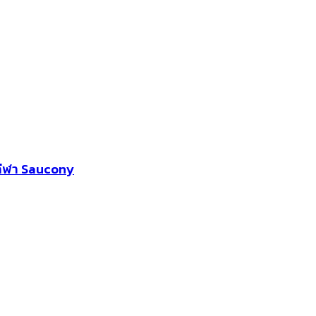
กกีฬา Saucony