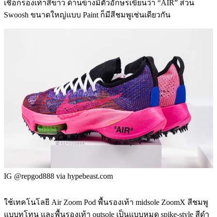
เชือกรองเท้าสีขาว ด้านข้างมีตัวอักษรเขียนว่า “AIR” ส่วน
Swoosh ขนาดใหญ่แบบ Paint ก็มีสีชมพูเช่นเดียวกัน
IG @repgod888 via hypebeast.com
ใช้เทคโนโลยี Air Zoom Pod พื้นรองเท้า midsole ZoomX สีชมพู
แบบทูโทน และพื้นรองเท้า outsole เป็นแบบหมุด spike-style สีดำ