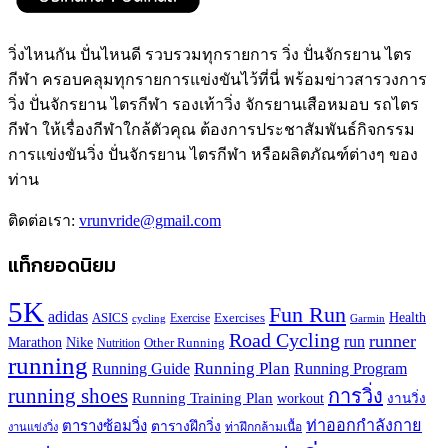
วิ่งไหนกัน ปั่นไหนดี รวบรวมทุกรายการ วิ่ง ปั่นจักรยาน ไตร
กีฬา ครอบคลุมทุกรายการแข่งขันไว้ที่นี่ พร้อมข่าวสารวงการ
วิ่ง ปั่นจักรยาน ไตรกีฬา รองเท้าวิ่ง จักรยานเสือหมอบ รถไตร
กีฬา ให้เรื่องกีฬาใกล้ตัวคุณ ต้องการประชาสัมพันธ์กิจกรรม
การแข่งขันวิ่ง ปั่นจักรยาน ไตรกีฬา หรือผลิตภัณฑ์ต่างๆ ของ
ท่าน
ติดต่อเรา:
vrunvride@gmail.com
แท็กยอดนิยม
5K
Fun Run
adidas
Health
ASICS
Exercises
Exercise
Garmin
cycling
Road Cycling
runner
run
Marathon
Nike
Other Running
Nutrition
running
Running Plan
Running Guide
Running Program
running shoes
การวิ่ง
Running Training Plan
workout
งานวิ่ง
ท่าออกกำลังกาย
ตารางซ้อมวิ่ง
ตารางฝึกวิ่ง
ท่าฝึกกล้ามเนื้อ
งานแข่งวิ่ง