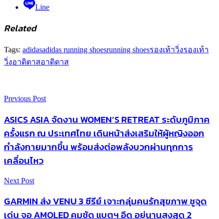
Line
Related
Tags:
adidas
adidas running shoes
running shoes
รองเท้าวิ่ง
รองเท้า
วิ่งอาดิดาส
อาดิดาส
Previous Post
ASICS ASIA จัดงาน WOMEN’S RETREAT ระดับภูมิภาค
ครั้งแรก ณ ประเทศไทย เดินหน้าส่งเสริมให้ผู้หญิงออก
กำลังกายมากขึ้น พร้อมส่งต่อพลังบวกผ่านทุกการ
เคลื่อนไหว
Next Post
GARMIN ส่ง VENU 3 ซีรีย์ เจาะกลุ่มคนรักสุขภาพ ชูจุด
เด่น จอ AMOLED คมชัด แบตฯ อึด อยู่นานสูงสุด 2