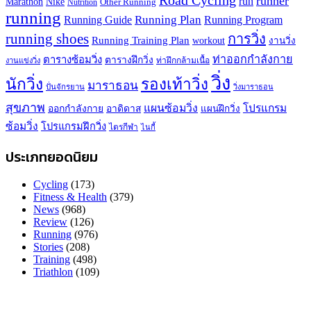
Road Cycling
runner
run
Marathon
Nike
Other Running
Nutrition
running
Running Plan
Running Guide
Running Program
running shoes
การวิ่ง
Running Training Plan
workout
งานวิ่ง
ท่าออกกำลังกาย
ตารางซ้อมวิ่ง
ตารางฝึกวิ่ง
ท่าฝึกกล้ามเนื้อ
งานแข่งวิ่ง
วิ่ง
นักวิ่ง
รองเท้าวิ่ง
มาราธอน
ปั่นจักรยาน
วิ่งมาราธอน
สุขภาพ
แผนซ้อมวิ่ง
โปรแกรม
ออกกำลังกาย
อาดิดาส
แผนฝึกวิ่ง
ซ้อมวิ่ง
โปรแกรมฝึกวิ่ง
ไตรกีฬา
ไนกี้
ประเภทยอดนิยม
Cycling
(173)
Fitness & Health
(379)
News
(968)
Review
(126)
Running
(976)
Stories
(208)
Training
(498)
Triathlon
(109)