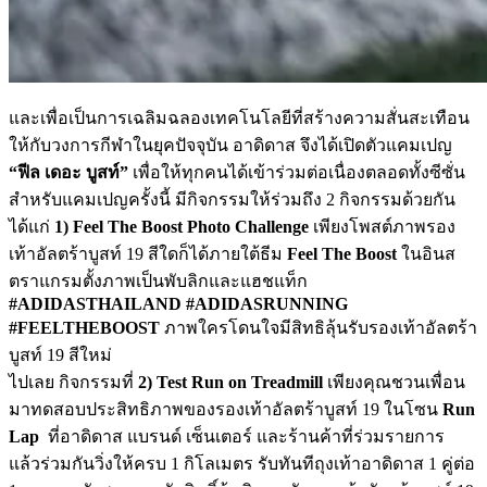
และเพื่อเป็นการเฉลิมฉลองเทคโนโลยีที่สร้างความสั่นสะเทือน
ให้กับวงการกีฬาในยุคปัจจุบัน อาดิดาส จึงได้เปิดตัวแคมเปญ
“ฟีล เดอะ บูสท์”
เพื่อให้ทุกคนได้เข้าร่วมต่อเนื่องตลอดทั้งซีซั่น
สำหรับแคมเปญครั้งนี้ มีกิจกรรมให้ร่วมถึง 2 กิจกรรมด้วยกัน
ได้แก่
1) Feel The Boost Photo Challenge
เพียงโพสต์ภาพรอง
เท้าอัลตร้าบูสท์ 19 สีใดก็ได้ภายใต้ธีม
Feel The Boost
ในอินส
ตราแกรมตั้งภาพเป็นพับลิกและแฮชแท็ก
#ADIDASTHAILAND #ADIDASRUNNING
#FEELTHEBOOST
ภาพใครโดนใจมีสิทธิลุ้นรับรองเท้าอัลตร้า
บูสท์ 19 สีใหม่
ไปเลย กิจกรรมที่
2) Test Run on Treadmill
เพียงคุณชวนเพื่อน
มาทดสอบประสิทธิภาพของรองเท้าอัลตร้าบูสท์ 19 ในโซน
Run
Lap
ที่อาดิดาส แบรนด์ เซ็นเตอร์ และร้านค้าที่ร่วมรายการ
แล้วร่วมกันวิ่งให้ครบ 1 กิโลเมตร รับทันทีถุงเท้าอาดิดาส 1 คู่ต่อ