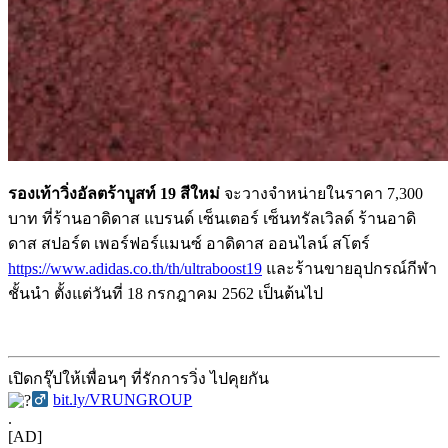
รองเท้าวิ่งอัลตร้าบูสท์ 19 สีใหม่
จะวางจำหน่ายในราคา 7,300
บาท ที่ร้านอาดิดาส แบรนด์ เซ็นเตอร์ เซ็นทรัลเวิลด์ ร้านอาดิ
ดาส สปอร์ต เพอร์ฟอร์แมนซ์ อาดิดาส ออนไลน์ สโตร์
https://www.adidas.co.th/th/ultraboost19
และร้านขายอุปกรณ์กีฬา
ชั้นนำ ตั้งแต่วันที่ 18 กรกฎาคม 2562 เป็นต้นไป
เปิดกรุ๊ปให้เพื่อนๆ ที่รักการวิ่ง ไปคุยกัน
bit.ly/VRUNGROUP
.
[AD]