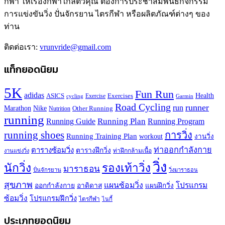
กีฬา ให้เรื่องกีฬาใกล้ตัวคุณ ต้องการประชาสัมพันธ์กิจกรรม
การแข่งขันวิ่ง ปั่นจักรยาน ไตรกีฬา หรือผลิตภัณฑ์ต่างๆ ของ
ท่าน
ติดต่อเรา:
vrunvride@gmail.com
แท็กยอดนิยม
5K
Fun Run
adidas
Health
ASICS
Exercises
Exercise
Garmin
cycling
Road Cycling
runner
run
Marathon
Nike
Other Running
Nutrition
running
Running Plan
Running Guide
Running Program
running shoes
การวิ่ง
Running Training Plan
workout
งานวิ่ง
ท่าออกกำลังกาย
ตารางซ้อมวิ่ง
ตารางฝึกวิ่ง
ท่าฝึกกล้ามเนื้อ
งานแข่งวิ่ง
วิ่ง
นักวิ่ง
รองเท้าวิ่ง
มาราธอน
ปั่นจักรยาน
วิ่งมาราธอน
สุขภาพ
แผนซ้อมวิ่ง
โปรแกรม
ออกกำลังกาย
อาดิดาส
แผนฝึกวิ่ง
ซ้อมวิ่ง
โปรแกรมฝึกวิ่ง
ไตรกีฬา
ไนกี้
ประเภทยอดนิยม