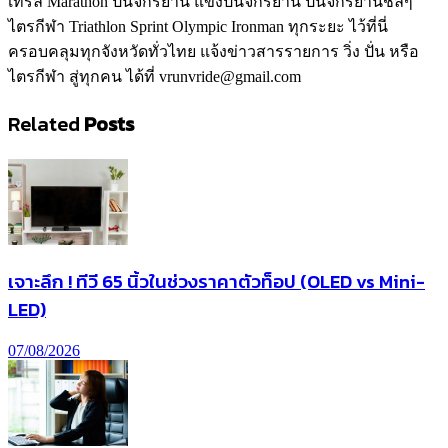
เทรล Marathon ปั่นจักรยาน แข่งปั่นจักรยาน ปั่นจักรยานชิลๆ
ไตรกีฬา Triathlon Sprint Olympic Ironman ทุกระยะ ไว้ที่นี่
ครอบคลุมทุกจังหวัดทั่วไทย แจ้งข่าวสารรายการ วิ่ง ปั่น หรือ
ไตรกีฬา สู่ทุกคน ได้ที่ vrunvride@gmail.com
Related
Posts
เจาะลึก ! ทีวี 65 นิ้วในช่วงราคาตัวท็อป (OLED vs Mini-
LED)
07/08/2026