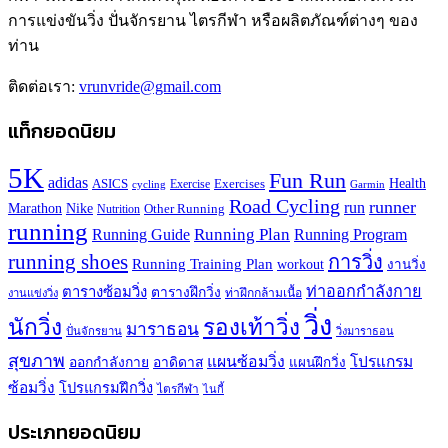
การแข่งขันวิ่ง ปั่นจักรยาน ไตรกีฬา หรือผลิตภัณฑ์ต่างๆ ของ
ท่าน
ติดต่อเรา:
vrunvride@gmail.com
แท็กยอดนิยม
5K
Fun Run
adidas
Health
ASICS
Exercises
Exercise
Garmin
cycling
Road Cycling
runner
run
Marathon
Nike
Other Running
Nutrition
running
Running Plan
Running Guide
Running Program
running shoes
การวิ่ง
Running Training Plan
workout
งานวิ่ง
ท่าออกกำลังกาย
ตารางซ้อมวิ่ง
ตารางฝึกวิ่ง
ท่าฝึกกล้ามเนื้อ
งานแข่งวิ่ง
วิ่ง
นักวิ่ง
รองเท้าวิ่ง
มาราธอน
ปั่นจักรยาน
วิ่งมาราธอน
สุขภาพ
แผนซ้อมวิ่ง
โปรแกรม
ออกกำลังกาย
อาดิดาส
แผนฝึกวิ่ง
ซ้อมวิ่ง
โปรแกรมฝึกวิ่ง
ไตรกีฬา
ไนกี้
ประเภทยอดนิยม