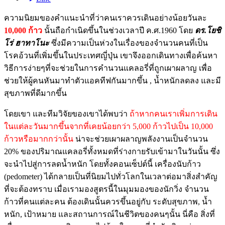
ความนิยมของคำแนะนำที่ว่าคนเราควรเดินอย่างน้อยวันละ
10,000 ก้าว
นั้นถือกำเนิดขึ้นในช่วงเวลาปี ค.ศ.1960 โดย
ดร.โยชิ
โร่ ฮาทาโนะ
ซึ่งมีความเป็นห่วงในเรื่องของจำนวนคนที่เป็น
โรคอ้วนที่เพิ่มขึ้นในประเทศญี่ปุ่น เขาจึงออกเดินทางเพื่อค้นหา
วิธีการง่ายๆที่จะช่วยในการคำนวนแคลอรี่ที่ถูกเผาผลาญ เพื่อ
ช่วยให้ผู้คนหันมาทำตัวแอคทีฟกันมากขึ้น , น้ำหนักลดลง และมี
สุขภาพที่ดีมากขึ้น
โดยเขา และทีมวิจัยของเขาได้พบว่า
ถ้าหากคนเราเพิ่มการเดิน
ในแต่ละวันมากขึ้นจากที่เคยน้อยกว่า 5,000 ก้าวไปเป็น 10,000
ก้าวหรือมากกว่านั้น
น่าจะช่วยเผาผลาญพลังงานเป็นจำนวน
20% ของปริมาณแคลอรี่ทั้งหมดที่ร่างกายรับเข้ามาในวันนั้น ซึ่ง
จะนำไปสู่การลดน้ำหนัก โดยทั้งคอนเซ็ปต์นี้ เครื่องนับก้าว
(pedometer) ได้กลายเป็นที่นิยมไปทั่วโลกในเวลาต่อมาสิ่งสำคัญ
ที่จะต้องทราบ เมื่อเรามองสูตรนี้ในมุมมองของนักวิ่ง จำนวน
ก้าวที่คนแต่ละคน ต้องเดินนั้นควรขึ้นอยู่กับ ระดับสุขภาพ, น้ำ
หนัก, เป้าหมาย และสถานการณ์ในชีวิตของคนๆนั้น นี่คือ สิ่งที่